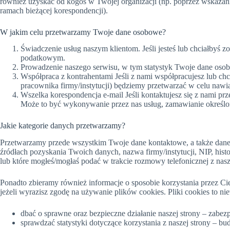
również uzyskać od kogoś w Twojej organizacji (np. poprzez wskazan
ramach bieżącej korespondencji).
W jakim celu przetwarzamy Twoje dane osobowe?
Świadczenie usług naszym klientom. Jeśli jesteś lub chciałbyś 
podatkowym.
Prowadzenie naszego serwisu, w tym statystyk Twoje dane osob
Współpraca z kontrahentami Jeśli z nami współpracujesz lub chc
pracownika firmy/instytucji) będziemy przetwarzać w celu nawią
Wszelka korespondencja e-mail Jeśli kontaktujesz się z nami 
Może to być wykonywanie przez nas usług, zamawianie określony
Jakie kategorie danych przetwarzamy?
Przetwarzamy przede wszystkim Twoje dane kontaktowe, a także dane o f
źródłach pozyskania Twoich danych, nazwa firmy/instytucji, NIP, hist
lub które mogłeś/mogłaś podać w trakcie rozmowy telefonicznej z nasz
Ponadto zbieramy również informacje o sposobie korzystania przez Cieb
jeżeli wyrazisz zgodę na używanie plików cookies. Pliki cookies to 
dbać o sprawne oraz bezpieczne działanie naszej strony – zabez
sprawdzać statystyki dotyczące korzystania z naszej strony – b