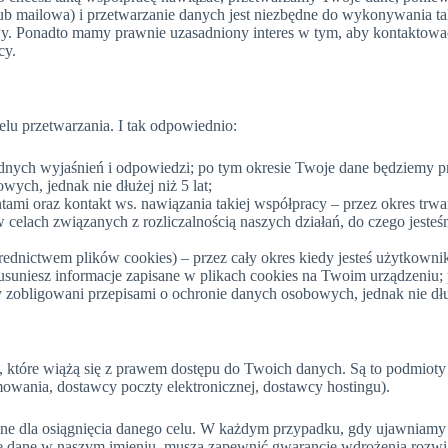
ub mailowa) i przetwarzanie danych jest niezbędne do wykonywania t
y. Ponadto mamy prawnie uzasadniony interes w tym, aby kontaktować 
cy.
lu przetwarzania. I tak odpowiednio:
będnych wyjaśnień i odpowiedzi; po tym okresie Twoje dane będziemy pr
ych, jednak nie dłużej niż 5 lat;
tami oraz kontakt ws. nawiązania takiej współpracy – przez okres trw
celach związanych z rozliczalnością naszych działań, do czego jeste
średnictwem plików cookies) – przez cały okres kiedy jesteś użytkowniki
ie usuniesz informacje zapisane w plikach cookies na Twoim urządzeniu
y zobligowani przepisami o ochronie danych osobowych, jednak nie dłuż
które wiążą się z prawem dostępu do Twoich danych. Są to podmioty 
owania, dostawcy poczty elektronicznej, dostawcy hostingu).
dne dla osiągnięcia danego celu. W każdym przypadku, gdy ujawnia
e dane w naszym imieniu, muszą zapewnić gwarancje wdrożenia rozwią