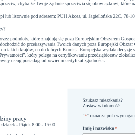
ś sprzeciw, chyba że Twoje żądanie sprzeciwia się obowiązkowi, które n
pl lub listownie pod adresem:
PUH Akces, ul.
Jagiellońska 22C, 78-1
zy?
h przez podmioty, które znajdują się poza Europejskim Obszarem Gos
 dochodzić do przekazywania Twoich danych poza Europejski Obszar 
do takich krajów, co do których Komisja Europejska wydała decyzję s
Prywatności”, który polega na certyfikowaniu przedsiębiorstw zlokal
wcy usług posiadają odpowiedni certyfikat zgodności.
Szukasz mieszkania?
Zostaw wiadomość
"
" oznacza pola wymagan
*
ziny pracy
edziałek - Piątek 8:00 - 15:00
Imię i nazwisko
*