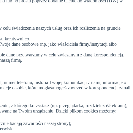
akt lub po prostu poprzez dodanie Ciebie do wiadomości (DW) w
 celu świadczenia naszych usług oraz ich rozliczenia na gruncie
su kreatywni.co.
woje dane osobowe (np. jako właściciela firmy/instytucji albo
iebie dane przetwarzamy w celu związanym z daną korespondencją.
naszą firmą.
l, numer telefonu, historia Twojej komunikacji z nami, informacje o
rmacje o sobie, które mogłaś/mogłeś zawrzeć w korespondencji e-mail
niu, z którego korzystasz (np. przeglądarka, rozdzielczość ekranu),
howywane na Twoim urządzeniu. Dzięki plikom cookies możemy:
nie badają zawartości naszej strony);
erwisie.