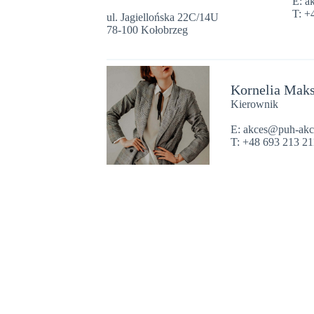
E: a
T: +
ul. Jagiellońska 22C/14U
78-100 Kołobrzeg
Kornelia Mak
Kierownik
E: akces@puh-akc
T: +48 693 213 21