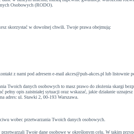
 Danych Osobowych (RODO).
esz skorzystać w dowolnej chwili. Twoje prawa obejmują:
ntakt z nami pod adresem e-mail
akces@puh-akces.pl lub listownie 
rzania Twoich danych osobowych to masz prawo do złożenia skargi be
łny opis zaistniałej sytuacji oraz wskazać, jakie działanie uznajesz
na adres: ul. Stawki 2, 00-193 Warszawa.
eciwu wobec przetwarzania Twoich danych osobowych.
 przetwarzali Twoje dane osobowe w określonym celu. W takim przypa