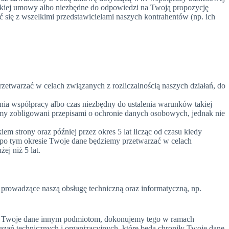
akiej umowy albo niezbędne do odpowiedzi na Twoją propozycję
się z wszelkimi przedstawicielami naszych kontrahentów (np. ich
zetwarzać w celach związanych z rozliczalnością naszych działań, do
ania współpracy albo czas niezbędny do ustalenia warunków takiej
śmy zobligowani przepisami o ochronie danych osobowych, jednak nie
em strony oraz później przez okres 5 lat licząc od czasu kiedy
; po tym okresie Twoje dane będziemy przetwarzać w celach
ej niż 5 lat.
prowadzące naszą obsługę techniczną oraz informatyczną, np.
my Twoje dane innym podmiotom, dokonujemy tego w ramach
zań technicznych i organizacyjnych, które będą chroniły Twoje dane