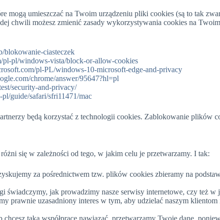
re mogą umieszczać na Twoim urządzeniu pliki cookies (są to tak zwan
ażdej chwili możesz zmienić zasady wykorzystywania cookies na Twoi
/kb/blokowanie-ciasteczek
/pl-pl/windows-vista/block-or-allow-cookies
icrosoft.com/pl-PL/windows-10-microsoft-edge-and-privacy
google.com/chrome/answer/95647?hl=pl
test/security-and-privacy/
l-pl/guide/safari/sfri11471/mac
artnerzy będą korzystać z technologii cookies. Zablokowanie plików c
ni się w zależności od tego, w jakim celu je przetwarzamy. I tak:
e uzyskujemy za pośrednictwem tzw. plików cookies zbieramy na podsta
usługi świadczymy, jak prowadzimy nasze serwisy internetowe, czy też w
y prawnie uzasadniony interes w tym, aby udzielać naszym klientom 
 lub chcesz taką współpracę nawiązać, przetwarzamy Twoje dane, pon