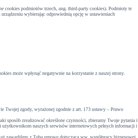
e cookies podmiotów trzech, ang. third-party cookies). Podmioty te
m urządzeniu wybierając odpowiednią opcję w ustawieniach
ookies może wpłynąć negatywnie na korzystanie z naszej strony.
wie Twojej zgody, wyrażonej zgodnie z art. 173 ustawy – Prawo
 jaki sposób zrealizować określone czynności, zbieramy Twoje pytania i
i użytkownikom naszych serwisów internetowych pełnych informacji i
ieważ zawarliśmy z Tobą umowę dotyczącą ww. współpracy biznesowej