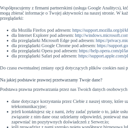
Współpracujemy z firmami partnerskimi (usługa Google Analitycs), któ
mogą zbierać informacje o Twojej aktywności na naszej stronie. W k
przeglądarki:
dla Mozilla Firefox pod adresem:
https://support.mozilla.org/pl
dla Internet Explorer pod adresem:
http://windows.microsoft.com
dla przeglądarki Microsoft Edge pod adresem:
https://privacy.m
dla przeglądarki Google Chrome pod adresem:
https://support.
dla przeglądarki Opera pod adresem:
https://help.opera.com/pl/la
dla przeglądarki Safari pod adresem:
https://support.apple.com/p
Do czasu ewentualnej zmiany opcji dotyczących plików cookies nasi p
Na jakiej podstawie prawnej przetwarzamy Twoje dane?
Podstawa prawna przetwarzania przez nas Twoich danych osobowych róż
dane dotyczące korzystania przez Ciebie z naszej strony, któr
telekomunikacyjne;
jeżeli kontaktujesz się z nami, żeby zadać pytanie o to, jakie 
związanie z nim dane oraz udzielamy odpowiedzi, ponieważ mam
zapewniać im pozytywnych doświadczeń z Serwer.io;
jeśli prowadzisz z nami szeroko pojętą współpracę biznesową