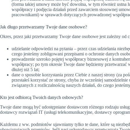
(forma takiej umowy może być dowolna, w tym również ustna l
współpracy i podjęcia działań przed zawarciem stosownej umow
pracownikami) w sprawach dotyczących prowadzonej współpra
Jak długo przetwarzamy Twoje dane osobowe?
Okres, przez jaki przetwarzamy Twoje dane osobowe jest zależny od ce
udzielanie odpowiedzi na pytania – przez czas udzielania niez
czego jesteśmy zobligowani przepisami o ochronie danych osobow
prowadzenie szeroko pojętej współpracy biznesowej z kontrahen
współpracy; po tym okresie Twoje dane będziemy przetwarzać w 
dłużej niż 5 lat;
dane o sposobie korzystania przez Ciebie z naszej strony (za po
przestałeś korzystać ze strony, chyba że wcześniej samodzieln
związanych z rozliczalnością naszych działań, do czego jesteśm
Kto jest odbiorcą Twoich danych osbowych?
Twoje dane mogą być udostępniane dostawcom różnego rodzaju usług, 
dostawcy rozwiązań IT (usługi telekomunikacyjne, dostawcy oprogram
Każdemu z ww. podmiotów ujawniamy tylko te dane, które są niezbę
obowiązujących przepisów. Jeśli nasi usługodawcy przetwarzają Twoj