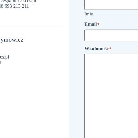
kces@puh-akces.pl
48 693 213 211
Imię
Email
*
symowicz
Wiadomość
*
es.pl
1