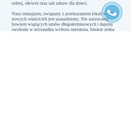
solnej, siłowni oraz sali zabaw dla dzieci.
Nasz entuzjazm, związany z przekazaniem lokali w ręce
nowych właścicieli jest uzasadniony. Nie narzucamy
bowiem wiążących umów długoterminowych i dajemy
swobodę w przypadku wyboru operatora. Istnieje pełna
dowolność w zakresie sposobu wykorzystania lokali, tzn,
że nie narzucamy tzw. pobytów właścicielskich.