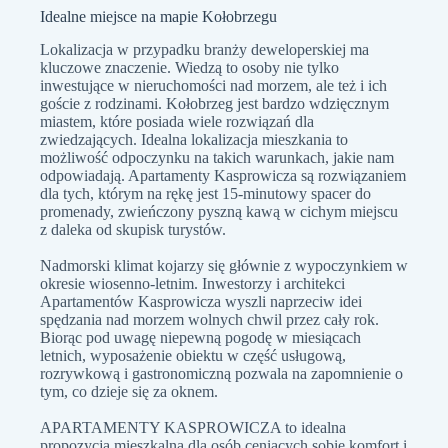
Idealne miejsce na mapie Kołobrzegu
Lokalizacja w przypadku branży deweloperskiej ma
kluczowe znaczenie. Wiedzą to osoby nie tylko
inwestujące w nieruchomości nad morzem, ale też i ich
goście z rodzinami. Kołobrzeg jest bardzo wdzięcznym
miastem, które posiada wiele rozwiązań dla
zwiedzających. Idealna lokalizacja mieszkania to
możliwość odpoczynku na takich warunkach, jakie nam
odpowiadają. Apartamenty Kasprowicza są rozwiązaniem
dla tych, którym na rękę jest 15-minutowy spacer do
promenady, zwieńczony pyszną kawą w cichym miejscu
z daleka od skupisk turystów.
Nadmorski klimat kojarzy się głównie z wypoczynkiem w
okresie wiosenno-letnim. Inwestorzy i architekci
Apartamentów Kasprowicza wyszli naprzeciw idei
spędzania nad morzem wolnych chwil przez cały rok.
Biorąc pod uwagę niepewną pogodę w miesiącach
letnich, wyposażenie obiektu w część usługową,
rozrywkową i gastronomiczną pozwala na zapomnienie o
tym, co dzieje się za oknem.
APARTAMENTY KASPROWICZA to idealna
propozycja mieszkalna dla osób ceniących sobie komfort i